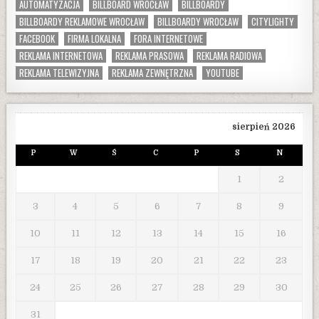
AUTOMATYZACJA
BILLBOARD WROCŁAW
BILLBOARDY
BILLBOARDY REKLAMOWE WROCŁAW
BILLBOARDY WROCŁAW
CITYLIGHTY
FACEBOOK
FIRMA LOKALNA
FORA INTERNETOWE
REKLAMA INTERNETOWA
REKLAMA PRASOWA
REKLAMA RADIOWA
REKLAMA TELEWIZYJNA
REKLAMA ZEWNĘTRZNA
YOUTUBE
sierpień 2026
P
W
Ś
C
P
S
N
1
2
3
4
5
6
7
8
9
10
11
12
13
14
15
16
17
18
19
20
21
22
23
24
25
26
27
28
29
30
31