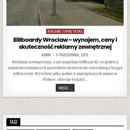
REKLAMA ZEWNĘTRZNA
Posted
in
Billboardy Wroclaw – wynajem, ceny i
skuteczność reklamy zewnętrznej
AUTHOR:
PUBLISHED
ADMIN
17 PAŹDZIERNIKA, 2025
DATE:
Reklama zewnętrzna, a szczególnie billboardy, to jeden z
najskuteczniejszych sposobów dotarcia do szerokiego kręgu
odbiorców. Wrocław, jako jedno z największych miast w
Polsce, oferuje bogaty…
BILLBOARDY
WIĘCEJ ...
WROCLAW
–
WYNAJEM,
CENY
I
SKUTECZNOŚĆ
TAGI
REKLAMY
ZEWNĘTRZNEJ