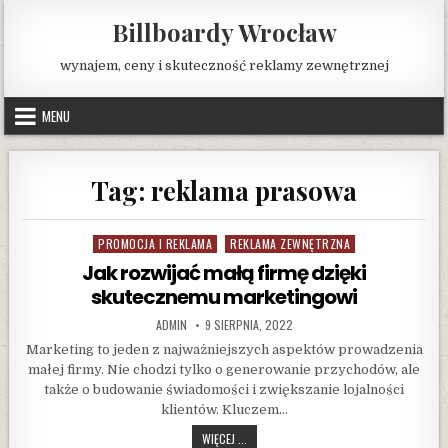
Skip
Billboardy Wrocław
to
content
wynajem, ceny i skuteczność reklamy zewnętrznej
MENU
Tag:
reklama prasowa
PROMOCJA I REKLAMA
REKLAMA ZEWNĘTRZNA
Posted
in
Jak rozwijać małą firmę dzięki
skutecznemu marketingowi
AUTHOR:
PUBLISHED
ADMIN
9 SIERPNIA, 2022
DATE:
Marketing to jeden z najważniejszych aspektów prowadzenia
małej firmy. Nie chodzi tylko o generowanie przychodów, ale
także o budowanie świadomości i zwiększanie lojalności
klientów. Kluczem…
JAK
WIĘCEJ ...