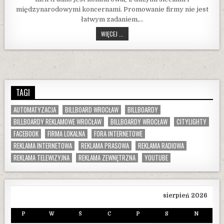
międzynarodowymi koncernami. Promowanie firmy nie jest
łatwym zadaniem,…
PROMOWANIE
WIĘCEJ ...
FIRMY
LOKALNEJ
TAGI
AUTOMATYZACJA
BILLBOARD WROCŁAW
BILLBOARDY
BILLBOARDY REKLAMOWE WROCŁAW
BILLBOARDY WROCŁAW
CITYLIGHTY
FACEBOOK
FIRMA LOKALNA
FORA INTERNETOWE
REKLAMA INTERNETOWA
REKLAMA PRASOWA
REKLAMA RADIOWA
REKLAMA TELEWIZYJNA
REKLAMA ZEWNĘTRZNA
YOUTUBE
sierpień 2026
P
W
Ś
C
P
S
N