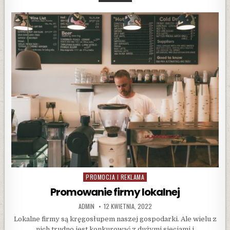
ROZWIJAĆ
MAŁĄ
FIRMĘ
DZIĘKI
SKUTECZNEMU
MARKETINGOWI
PROMOCJA I REKLAMA
Posted
in
Promowanie firmy lokalnej
AUTHOR:
PUBLISHED
ADMIN
12 KWIETNIA, 2022
DATE:
Lokalne firmy są kręgosłupem naszej gospodarki. Ale wielu z
nich trudno jest konkurować z dużymi sieciami i