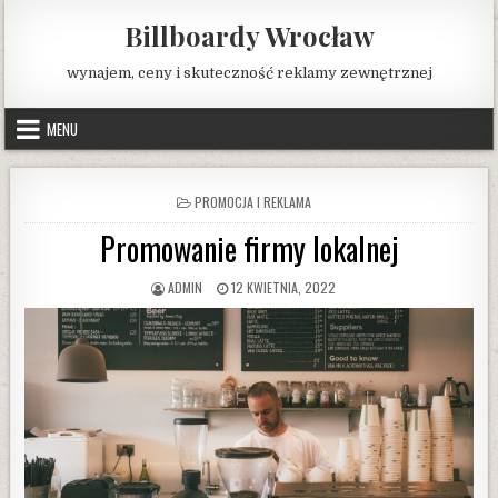
Skip
Billboardy Wrocław
to
content
wynajem, ceny i skuteczność reklamy zewnętrznej
MENU
POSTED
PROMOCJA I REKLAMA
IN
Promowanie firmy lokalnej
AUTHOR:
PUBLISHED
ADMIN
12 KWIETNIA, 2022
DATE: