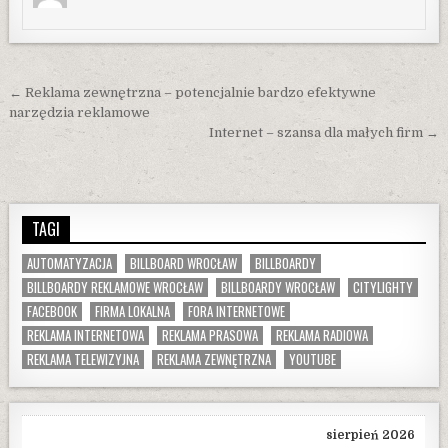
Nawigacja
← Reklama zewnętrzna – potencjalnie bardzo efektywne
wpisu
narzędzia reklamowe
Internet – szansa dla małych firm →
TAGI
AUTOMATYZACJA
BILLBOARD WROCŁAW
BILLBOARDY
BILLBOARDY REKLAMOWE WROCŁAW
BILLBOARDY WROCŁAW
CITYLIGHTY
FACEBOOK
FIRMA LOKALNA
FORA INTERNETOWE
REKLAMA INTERNETOWA
REKLAMA PRASOWA
REKLAMA RADIOWA
REKLAMA TELEWIZYJNA
REKLAMA ZEWNĘTRZNA
YOUTUBE
sierpień 2026